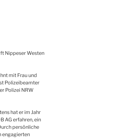
aft Nippeser Westen
ohnt mit Frau und
ist Polizeibeamter
der Polizei NRW
ns hat er im Jahr
B AG erfahren, ein
Durch persönliche
n engagierten