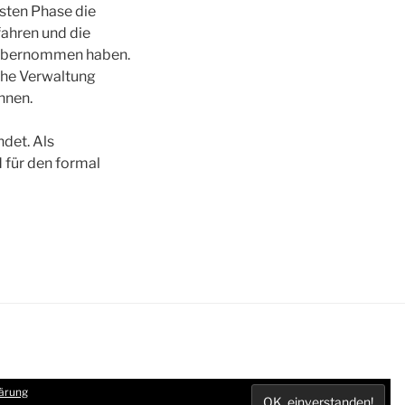
sten Phase die
fahren und die
 übernommen haben.
iche Verwaltung
nnen.
det. Als
d für den formal
ärung