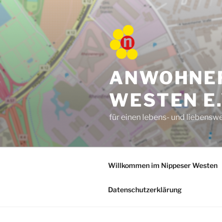
Zum
Inhalt
springen
ANWOHNER
WESTEN E.
für einen lebens- und liebens
Willkommen im Nippeser Westen
Datenschutzerklärung