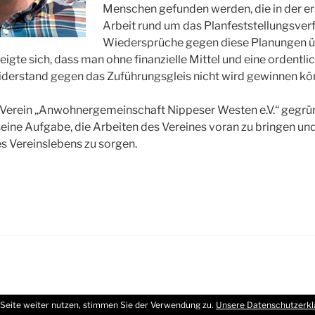
Menschen gefunden werden, die in der er
Arbeit rund um das Planfeststellungsver
Wiedersprüche gegen diese Planungen
eigte sich, dass man ohne finanzielle Mittel und eine ordentl
iderstand gegen das Zuführungsgleis nicht wird gewinnen kö
 Verein „Anwohnergemeinschaft Nippeser Westen e.V.“ gegrün
 seine Aufgabe, die Arbeiten des Vereines voran zu bringen un
s Vereinslebens zu sorgen.
Seite weiter nutzen, stimmen Sie der Verwendung zu.
Unsere Datenschutzerkl