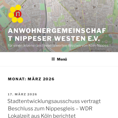
Zum
Inhalt
springen
ANWOHNERGEMEINSCHAF
T NIPPESER WESTEN E.V.
für einen lebens- und liebenswerten Westen von Köln-Nippes
Menü
MONAT:
MÄRZ 2026
VERÖFFENTLICHT
17. MÄRZ 2026
AM
Stadtentwicklungsausschuss vertragt
Beschluss zum Nippesgleis – WDR
Lokalzeit aus Köln berichtet