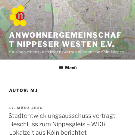
Zum
Inhalt
springen
ANWOHNERGEMEINSCHAF
T NIPPESER WESTEN E.V.
für einen lebens- und liebenswerten Westen von Köln-Nippes
Menü
AUTOR:
MJ
VERÖFFENTLICHT
17. MÄRZ 2026
AM
Stadtentwicklungsausschuss vertragt
Beschluss zum Nippesgleis – WDR
Lokalzeit aus Köln berichtet