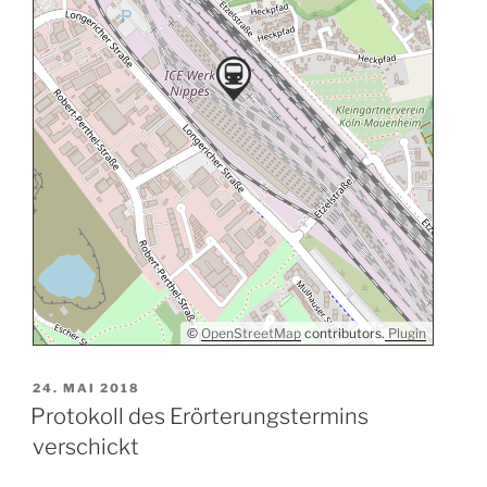
©
OpenStreetMap
contributors.
Plugin
VERÖFFENTLICHT
24. MAI 2018
AM
Protokoll des Erörterungstermins
verschickt