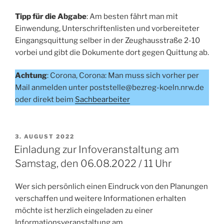
Tipp für die Abgabe
: Am besten fährt man mit
Einwendung, Unterschriftenlisten und vorbereiteter
Eingangsquittung selber in der Zeughausstraße 2-10
vorbei und gibt die Dokumente dort gegen Quittung ab.
Achtung
: Corona, Corona: Man muss sich vorher per
Mail anmelden unter poststelle@bezreg-koeln.nrw.de
oder direkt beim
Sachbearbeiter
VERÖFFENTLICHT
3. AUGUST 2022
AM
Einladung zur Infoveranstaltung am
Samstag, den 06.08.2022 / 11 Uhr
Wer sich persönlich einen Eindruck von den Planungen
verschaffen und weitere Informationen erhalten
möchte ist herzlich eingeladen zu einer
Informationsveranstaltung am