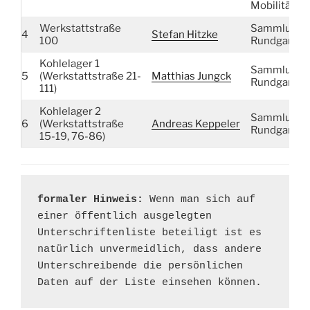
Mobilitätsst
Werkstattstraße
Sammlung 
4
Stefan Hitzke
100
Rundgang
Kohlelager 1
Sammlung 
5
(Werkstattstraße 21-
Matthias Jungck
Rundgang
111)
Kohlelager 2
Sammlung 
6
(Werkstattstraße
Andreas Keppeler
Rundgang
15-19, 76-86)
formaler Hinweis: 
Wenn man sich auf 
einer öffentlich ausgelegten 
Unterschriftenliste beteiligt ist es 
natürlich unvermeidlich, dass andere 
Unterschreibende die persönlichen 
Daten auf der Liste einsehen können.