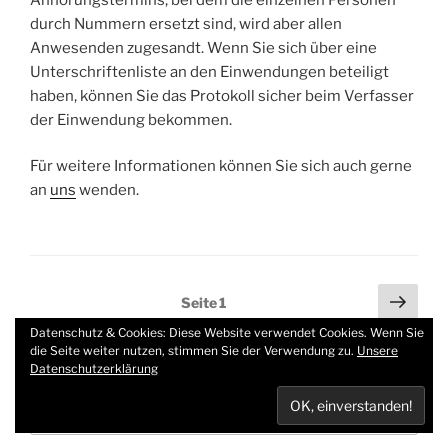
durch Nummern ersetzt sind, wird aber allen
Anwesenden zugesandt. Wenn Sie sich über eine
Unterschriftenliste an den Einwendungen beteiligt
haben, können Sie das Protokoll sicher beim Verfasser
der Einwendung bekommen.
Für weitere Informationen können Sie sich auch gerne
an
uns
wenden.
Seitennummerierung
Näch
Seite
1
Seit
der
Datenschutz & Cookies: Diese Website verwendet Cookies. Wenn Sie
Beiträge
die Seite weiter nutzen, stimmen Sie der Verwendung zu.
Unsere
Datenschutzerklärung
Suche
Suche
nach: